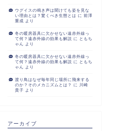
ウグイスの鳴き声は聞けても姿を見な
い理由とは？驚くべき生態とは
に
前澤
重成
より
冬の暖房器具に欠かせない遠赤外線っ
て何？遠赤外線の効果も解説
に
ともち
ゃん
より
冬の暖房器具に欠かせない遠赤外線っ
て何？遠赤外線の効果も解説
に
ともち
ゃん
より
渡り鳥はなぜ毎年同じ場所に飛来する
のか？そのメカニズムとは？
に
川崎
貴子
より
アーカイブ