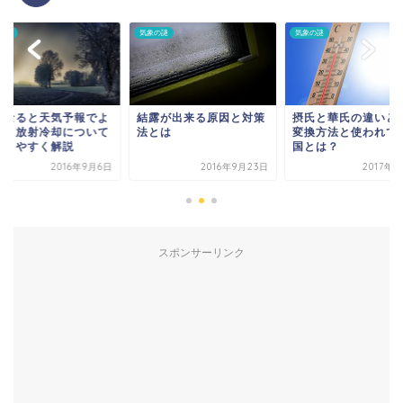
の謎
気象の謎
気象の謎
になると天気予報でよ
結露が出来る原因と対策
摂氏と華氏の違いと
聞く放射冷却について
法とは
変換方法と使われて
かりやすく解説
国とは？
2016年9月6日
2016年9月23日
2017年
スポンサーリンク