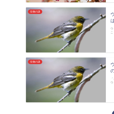
生物の謎
ウ
こ
生物の謎
「
ウ