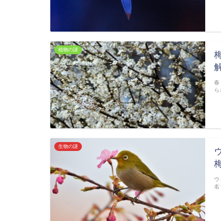
植物の謎
春
ら
生物の謎
ウ
名