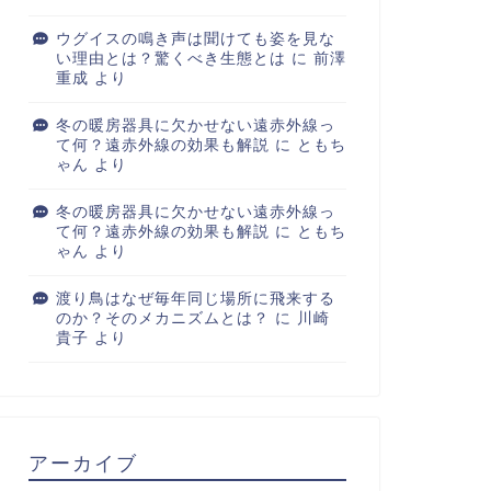
ウグイスの鳴き声は聞けても姿を見な
い理由とは？驚くべき生態とは
に
前澤
重成
より
冬の暖房器具に欠かせない遠赤外線っ
て何？遠赤外線の効果も解説
に
ともち
ゃん
より
冬の暖房器具に欠かせない遠赤外線っ
て何？遠赤外線の効果も解説
に
ともち
ゃん
より
渡り鳥はなぜ毎年同じ場所に飛来する
のか？そのメカニズムとは？
に
川崎
貴子
より
アーカイブ