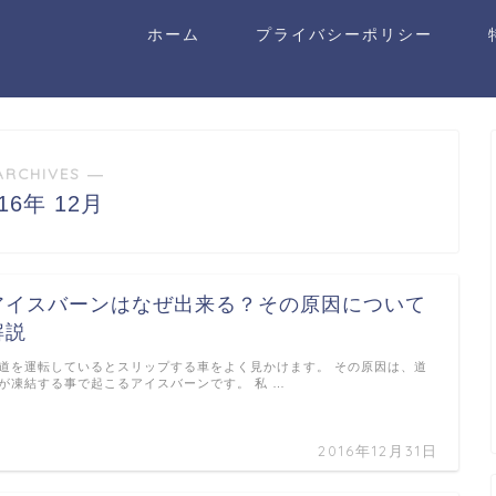
ホーム
プライバシーポリシー
ARCHIVES ―
016年 12月
アイスバーンはなぜ出来る？その原因について
解説
道を運転しているとスリップする車をよく見かけます。 その原因は、道
が凍結する事で起こるアイスバーンです。 私 …
2016年12月31日