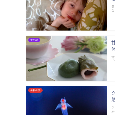
春
な
食の謎
甘
「
生物の謎
ク
広