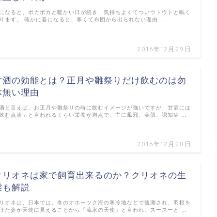
になると、ポカポカと暖かい日が続き、気持ちよくてついウトウトと眠く
ります。 確かに春になると、寒くて布団から出られない理由 …
2016年12月29日
甘酒の効能とは？正月や雛祭りだけ飲むのは勿
体無い理由
酒と言えば、お正月や雛祭りの時に飲むイメージが強いですが、甘酒には
飲む点滴」と言われるくらい栄養が満点で、主に風邪、美肌、認知症 …
2016年12月28日
クリオネは家で飼育出来るのか？クリオネの生
態も解説
リオネは、日本では、冬のオホーツク海の寒冷地などで観測され、羽根を
げた姿が天使に見えることから「流氷の天使」と言われ、スースーと …