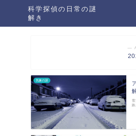
科学探偵の日常の謎
解き
― 
2
気象の謎
雪
路