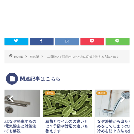
HOME
体の謎
二日酔いで頭痛がしたときに症状を抑える方法とは？
関連記事はこちら
謎
体の謎
体の謎
電気はなぜ発生するの
細菌とウイルスの違いと
なぜ浴槽から出たら
？静電気除去と対策法
は？予防や対応の違いも
めをしてしまうのか
ついても解説
教えます
冷めを防ぐ方法も解