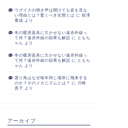
ウグイスの鳴き声は聞けても姿を見な
い理由とは？驚くべき生態とは
に
前澤
重成
より
冬の暖房器具に欠かせない遠赤外線っ
て何？遠赤外線の効果も解説
に
ともち
ゃん
より
冬の暖房器具に欠かせない遠赤外線っ
て何？遠赤外線の効果も解説
に
ともち
ゃん
より
渡り鳥はなぜ毎年同じ場所に飛来する
のか？そのメカニズムとは？
に
川崎
貴子
より
アーカイブ