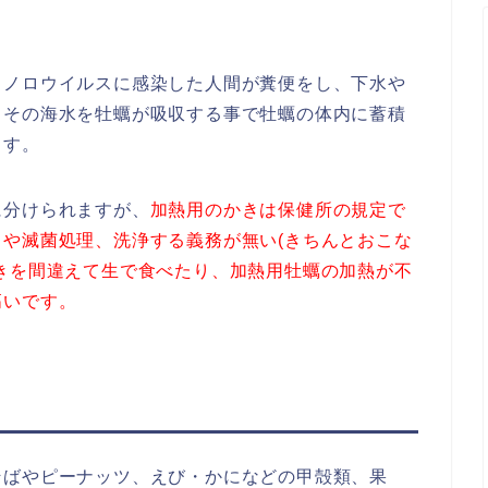
、ノロウイルスに感染した人間が糞便をし、下水や
、その海水を牡蠣が吸収する事で牡蠣の体内に蓄積
ます。
に分けられますが、
加熱用のかきは保健所の規定で
クや滅菌処理、洗浄する義務
が無い(きちんとおこな
きを間違えて生で食べたり、加熱用牡蠣の加熱が不
高いです。
そばやピーナッツ、えび・かになどの甲殻類、果