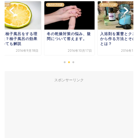
ケアの謎
体のケアの謎
体のケアの謎
至に柚子風呂をする理
冬の乾燥対策の悩み、疑
入浴剤を重曹とクエ
とは？柚子風呂の効果
問について答えます。
から作る方法とその
ついても解説
とは？
2016年9月18日
2016年10月17日
2016年10
スポンサーリンク