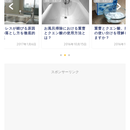
・洗濯の謎
掃除・洗濯の謎
掃除・洗濯の謎
テンレスが錆びる原因
お風呂掃除における重曹
重曹とクエン酸、掃
錆の落とし方を徹底的
とクエン酸の使用方法と
の使い分けを理解し
解説
は？
ますか？
2017年1月6日
2016年10月15日
2016年10
スポンサーリンク